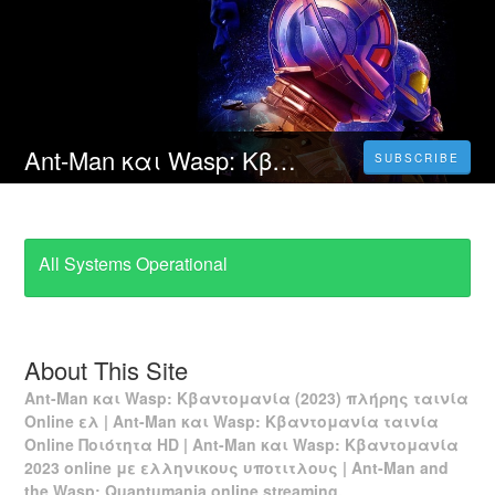
Ant-Man και Wasp: Κβαντομανία (2023) Πλήρης Ταινία Online με Ελληνικούς Υπότιτλους
SUBSCRIBE
All Systems Operational
About This Site
Ant-Man και Wasp: Κβαντομανία (2023) πλήρης ταινία
Online ελ | Ant-Man και Wasp: Κβαντομανία ταινία
Online Ποιότητα HD | Ant-Man και Wasp: Κβαντομανία
2023 online με ελληνικους υποτιτλους | Ant-Man and
the Wasp: Quantumania online streaming.