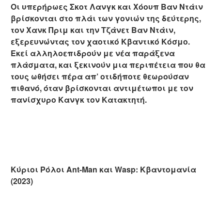
Οι υπερήρωες Σκοτ Λανγκ και Χόουπ Βαν Ντάιν
βρίσκονται στο πλάι των γονιών της δεύτερης,
τον Χανκ Πριμ και την Τζάνετ Βαν Ντάιν,
εξερευνώντας τον χαοτικό Κβαντικό Κόσμο.
Εκεί αλληλοεπιδρούν με νέα παράξενα
πλάσματα, και ξεκινούν μια περιπέτεια που θα
τους ωθήσει πέρα απ’ οτιδήποτε θεωρούσαν
πιθανό, όταν βρίσκονται αντιμέτωποι με τον
πανίσχυρο Κανγκ τον Κατακτητή.
Κύριοι Ρόλοι Ant-Man και Wasp: Κβαντομανία
(2023)